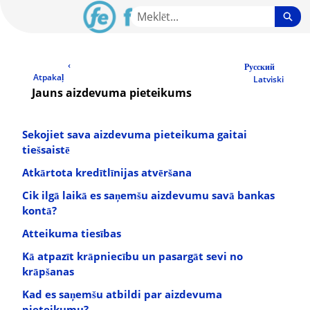
Skip
Sea
to
Main
LV Community - Home
Content
‹
Русский
Atpakaļ
Latviski
Jauns aizdevuma pieteikums
Sekojiet sava aizdevuma pieteikuma gaitai
tiešsaistē
Atkārtota kredītlīnijas atvēršana
Cik ilgā laikā es saņemšu aizdevumu savā bankas
kontā?
Atteikuma tiesības
Kā atpazīt krāpniecību un pasargāt sevi no
krāpšanas
Kad es saņemšu atbildi par aizdevuma
pieteikumu?