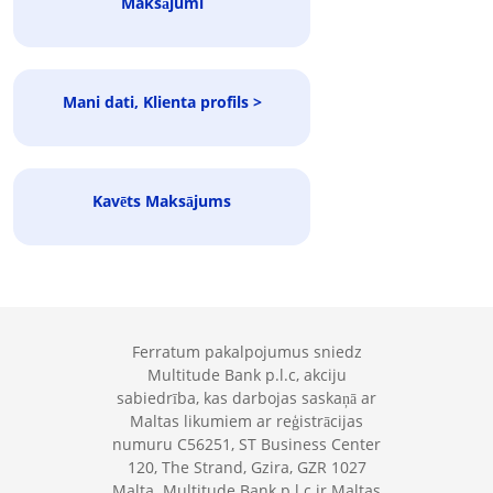
Maksājumi
Mani dati, Klienta profils >
Kavēts Maksājums
Ferratum pakalpojumus sniedz
Multitude Bank p.l.c, akciju
sabiedrība, kas darbojas saskaņā ar
Maltas likumiem ar reģistrācijas
numuru C56251, ST Business Center
120, The Strand, Gzira, GZR 1027
Malta. Multitude Bank p.l.c ir Maltas