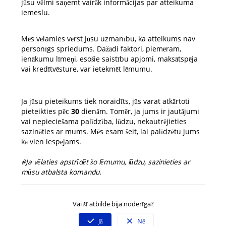
jūsu vēlmi saņemt vairāk informācijas par atteikuma
iemeslu.
Mēs vēlamies vērst Jūsu uzmanību, ka atteikums nav
personīgs spriedums. Dažādi faktori, piemēram,
ienākumu līmeņi, esošie saistību apjomi, maksātspēja
vai kredītvēsture, var ietekmēt lēmumu.
Ja jūsu pieteikums tiek noraidīts, jūs varat atkārtoti
pieteikties pēc
30
dienām. Tomēr, ja jums ir jautājumi
vai nepieciešama palīdzība, lūdzu, nekautrējieties
sazināties ar mums. Mēs esam šeit, lai palīdzētu jums
kā vien iespējams.
#Ja vēlaties apstrīdēt šo lēmumu, lūdzu, sazinieties ar
mūsu atbalsta komandu.
Vai šī atbilde bija noderīga?
Jā
Nē