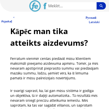
Skip
Sea
to
Main
LV Community - Home
‹
Content
Русский
Atpakaļ
Latviski
Kāpēc man tika
atteikts aizdevums?
Ferratum vienmēr cenšas piedāvāt mūsu klientiem
maksimāli pieejamo aizdevuma apmēru. Tomēr, ja mēs
nevaram apstiprināt pieprasīto summu vai piedāvājam
mazāku summu, lūdzu, ņemiet vērā, ka šī lēmuma
pamatā ir mūsu pašreizējais novērtējums.
Ir svarīgi saprast, ka, lai gan mūsu sistēma ir godīga
un objektīva, tā ir daļēji automatizēta.. Tā rezultātā mēs
nevaram sniegt precīzu atteikuma iemeslu. Mēs
saprotam, ka tas var sagādāt vilšanos, un saprotam