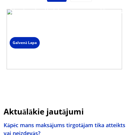
Neatradi atbildi uz savu jautājumu?
Sazinies ar mūsu klientu servisu
Darba dienās 09:00 - 19:00
Spied uz čata ikonas lapas labajā stūrī un izvēlies saziņas veidu.
Galvenā Lapa
Aktuālākie jautājumi
Kāpēc mans maksājums tirgotājam tika atteikts
vai neizdevās?