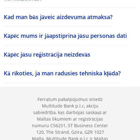
Kad man būs jāveic aizdevuma atmaksa?
Kāpēc mums ir jāapstiprina jūsu personas dati
Kāpēc jūsu reģistrācija neizdevās
Kā rīkoties, ja man radusies tehniska kļūda?
Ferratum pakalpojumus sniedz
Multitude Bank p.l.c, akciju
sabiedrība, kas darbojas saskaņā ar
Maltas likumiem ar reģistrācijas
numuru C56251, ST Business Center
120, The Strand, Gzira, GZR 1027
Malta. Multitude Bank p.l.c ir Maltas