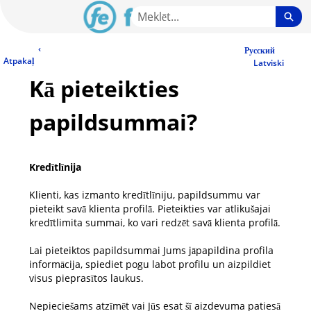
Skip
Sea
to
Main
LV Community - Home
‹
Content
Русский
Atpakaļ
Latviski
Kā pieteikties
papildsummai?
Kredītlīnija
Klienti, kas izmanto kredītlīniju, papildsummu var
pieteikt savā klienta profilā. Pieteikties var atlikušajai
kredītlimita summai, ko vari redzēt savā klienta profilā.
Lai pieteiktos papildsummai Jums jāpapildina profila
informācija, spiediet pogu labot profilu un aizpildiet
visus pieprasītos laukus.
Nepieciešams atzīmēt vai Jūs esat šī aizdevuma patiesā