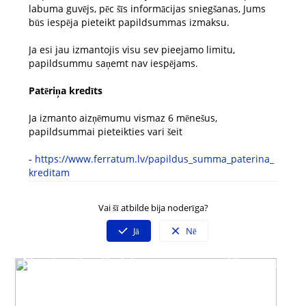
labuma guvējs, pēc šīs informācijas sniegšanas, Jums
būs iespēja pieteikt papildsummas izmaksu.
Ja esi jau izmantojis visu sev pieejamo limitu,
papildsummu saņemt nav iespējams.
Patēriņa kredīts
Ja izmanto aizņēmumu vismaz 6 mēnešus,
papildsummai pieteikties vari šeit
-
https://www.ferratum.lv/papildus_summa_paterina_
kreditam
Vai šī atbilde bija noderīga?
Jā
Nē
Neatradi atbildi uz savu jautājumu?
Sazinies ar mūsu klientu servisu
Darba dienās 09:00 - 19:00
Spied uz čata ikonas lapas labajā stūrī un izvēlies saziņas veidu.