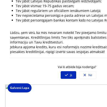
Tev jābūt Latvijas Republikas pastāvīgam iedzīvotājam;
Tev jābūt vismaz 19-75 gadus vecam;
Tev jābūt regulāriem un oficiāliem ienākumiem Latvijā;
Tev nepieciešama personīgā e-pasta adrese un Latvijas 
Tev jābūt personīgajam bankas kontam kādā no Latvijas 
Lūdzu, ņem vērā, ka mēs nevaram noteikt Tev pieejamo limit
saņemšanas. Kredītlīnijas limits Tev tiks aprēķināts balstotie
informāciju un Tavu kredītvēsturi.
Jebkura apjoma kredīts, kuru esi noformējis nozīmē kredītsais
piesakies kredītlīnijai, rūpīgi izvērtē savas iespējas atmaksāt!
Neatradi atbildi uz savu jautājumu?
Vai šī atbilde bija noderīga?
Sazinies ar mūsu klientu servisu
Darba dienās 09:00 - 19:00
Jā
Nē
Spied uz čata ikonas lapas labajā stūrī un izvēlies saziņas veidu.
Galvenā Lapa