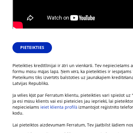
PIETEIKTIES
Pieteikties kredītlīnijai ir ātri un vienkārši. Tev nepieciešams
formu mūsu mājas lapā. Ņem vērā, ka pieteikties ir iespējams ti
Pieteikums tiks izvērtēts balstoties uz jaunākajiem kreditēš
Latvijas Republikā.
Ja vēlies kļūt par Ferratum klientu, pieteikties vari spiežot uz 
Ja esi mūsu klients vai esi pieteicies jau iepriekš, lai pieteikto
nepieciešams
ieiet klienta profilā
izmantojot reģistrēto tele
kodu.
Lai pieteiktos aizdevumam Ferratum, Tev jāatbilst šādiem no