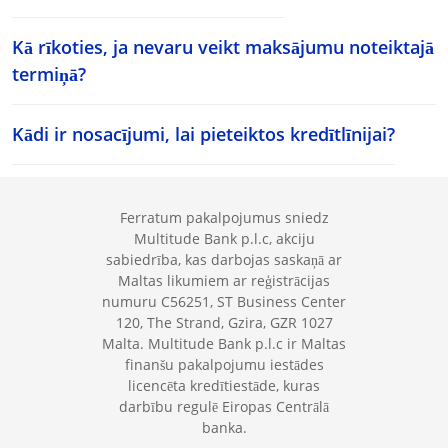
Kā rīkoties, ja nevaru veikt maksājumu noteiktajā
termiņā?
Kādi ir nosacījumi, lai pieteiktos kredītlīnijai?
Ferratum pakalpojumus sniedz
Multitude Bank p.l.c, akciju
sabiedrība, kas darbojas saskaņā ar
Maltas likumiem ar reģistrācijas
numuru C56251, ST Business Center
120, The Strand, Gzira, GZR 1027
Malta. Multitude Bank p.l.c ir Maltas
finanšu pakalpojumu iestādes
licencēta kredītiestāde, kuras
darbību regulē Eiropas Centrālā
banka.