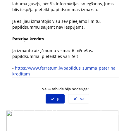
labuma guvējs, pēc šīs informācijas sniegšanas, Jums
būs iespēja pieteikt papildsummas izmaksu.
Ja esi jau izmantojis visu sev pieejamo limitu,
papildsummu saņemt nav iespējams.
Patēriņa kredīts
Ja izmanto aizņēmumu vismaz 6 mēnešus,
papildsummai pieteikties vari šeit
-
https://www.ferratum.lv/papildus_summa_paterina_
kreditam
Vai šī atbilde bija noderīga?
Jā
Nē
Neatradi atbildi uz savu jautājumu?
Sazinies ar mūsu klientu servisu
Darba dienās 09:00 - 19:00
Spied uz čata ikonas lapas labajā stūrī un izvēlies saziņas veidu.