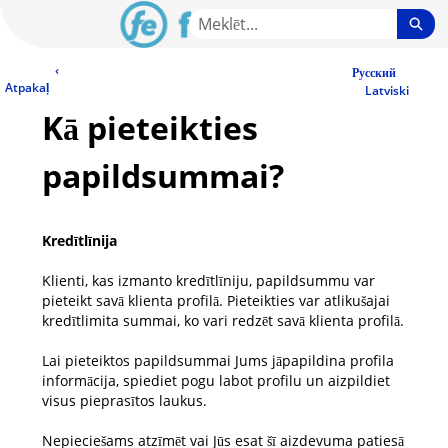
Skip
Sea
to
Main
LV Community - Home
‹
Content
Русский
Atpakaļ
Latviski
Kā pieteikties
papildsummai?
Kredītlīnija
Klienti, kas izmanto kredītlīniju, papildsummu var
pieteikt savā klienta profilā. Pieteikties var atlikušajai
kredītlimita summai, ko vari redzēt savā klienta profilā.
Lai pieteiktos papildsummai Jums jāpapildina profila
informācija, spiediet pogu labot profilu un aizpildiet
visus pieprasītos laukus.
Nepieciešams atzīmēt vai Jūs esat šī aizdevuma patiesā