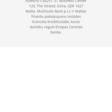
numuru C56251, ST Business Center
120, The Strand, Gzira, GZR 1027
Malta. Multitude Bank p.l.c ir Maltas
finanšu pakalpojumu iestādes
licencēta kredītiestāde, kuras
darbību regulē Eiropas Centrālā
banka.