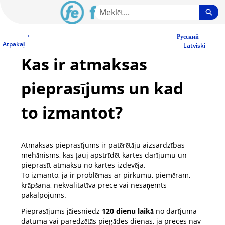
Skip
Sea
to
Main
LV Community - Home
‹
Content
Русский
Atpakaļ
Latviski
Kas ir atmaksas
pieprasījums un kad
to izmantot?
Atmaksas pieprasījums ir patērētāju aizsardzības
mehānisms, kas ļauj apstrīdēt kartes darījumu un
pieprasīt atmaksu no kartes izdevēja.
To izmanto, ja ir problēmas ar pirkumu, piemēram,
krāpšana, nekvalitatīva prece vai nesaņemts
pakalpojums.
Pieprasījums jāiesniedz
120 dienu laikā
no darījuma
datuma vai paredzētās piegādes dienas, ja preces nav