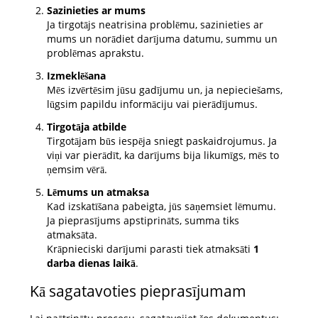
Sazinieties ar mums
Ja tirgotājs neatrisina problēmu, sazinieties ar
mums un norādiet darījuma datumu, summu un
problēmas aprakstu.
Izmeklēšana
Mēs izvērtēsim jūsu gadījumu un, ja nepieciešams,
lūgsim papildu informāciju vai pierādījumus.
Tirgotāja atbilde
Tirgotājam būs iespēja sniegt paskaidrojumus. Ja
viņi var pierādīt, ka darījums bija likumīgs, mēs to
ņemsim vērā.
Lēmums un atmaksa
Kad izskatīšana pabeigta, jūs saņemsiet lēmumu.
Ja pieprasījums apstiprināts, summa tiks
atmaksāta.
Krāpnieciski darījumi parasti tiek atmaksāti
1
darba dienas laikā
.
Kā sagatavoties pieprasījumam