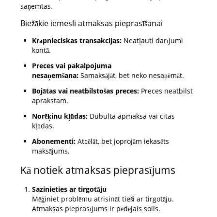
saņemtas.
Biežākie iemesli atmaksas pieprasīšanai
Krāpnieciskas transakcijas:
Neatļauti darījumi
kontā.
Preces vai pakalpojuma
nesaņemšana:
Samaksājāt, bet neko nesaņēmāt.
Bojātas vai neatbilstošas preces:
Preces neatbilst
aprakstam.
Norēķinu kļūdas:
Dubulta apmaksa vai citas
kļūdas.
Abonementi:
Atcēlāt, bet joprojām iekasēts
maksājums.
Kā notiek atmaksas pieprasījums
Sazinieties ar tirgotāju
Mēģiniet problēmu atrisināt tieši ar tirgotāju.
Atmaksas pieprasījums ir pēdējais solis.