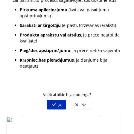
Lai paātrinātu procesu, sagatavojiet šos dokumentus:
Pirkuma apliecinājumu
(kvīts vai pasūtījuma
apstiprinājums)
Saraksti ar tirgotāju
(e-pasti, tērzēšanas ieraksti)
Produkta aprakstu vai attēlus
, ja prece neatbilda
kvalitātei
Piegādes apstiprinājumu
, ja prece netika saņemta
Krāpniecības pierādījumus
, ja darījums bija
neatļauts
Vai šī atbilde bija noderīga?
Jā
Nē
Neatradi atbildi uz savu jautājumu?
Sazinies ar mūsu klientu servisu
Darba dienās 09:00 - 19:00