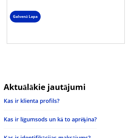
Spied uz čata ikonas lapas labajā stūrī un izvēlies saziņas veidu.
Galvenā Lapa
Aktuālākie jautājumi
Kas ir klienta profils?
Kas ir līgumsods un kā to aprēķina?
Kas ir identifikācijas maksājums?