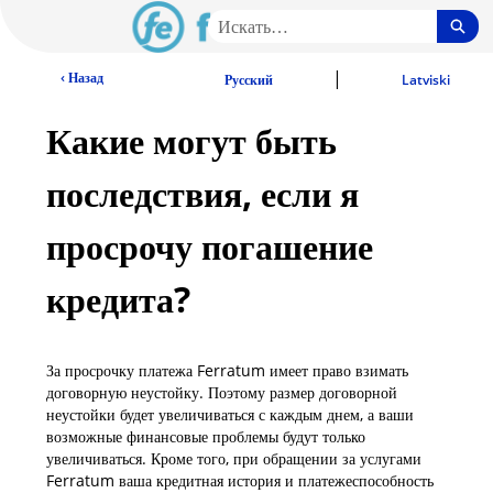
Перейти
Пои
к
основному
LV Community - начальная страница
|
‹ Назад
содержимому
Русский
Latviski
Какие могут быть
последствия, если я
просрочу погашение
кредита?
За просрочку платежа Ferratum имеет право взимать
договорную неустойку. Поэтому размер договорной
неустойки будет увеличиваться с каждым днем, а ваши
возможные финансовые проблемы будут только
увеличиваться. Кроме того, при обращении за услугами
Ferratum ваша кредитная история и платежеспособность