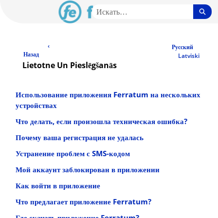
Перейти
Пои
к
основному
LV Community - начальная страница
содержимому
‹
Русский
Назад
Latviski
Lietotne Un Pieslēgšanās
Использование приложения Ferratum на нескольких
устройствах
Что делать, если произошла техническая ошибка?
Почему ваша регистрация не удалась
Устранение проблем с SMS-кодом
Мой аккаунт заблокирован в приложении
Как войти в приложение
Что предлагает приложение Ferratum?
Где скачать приложение Ferratum?