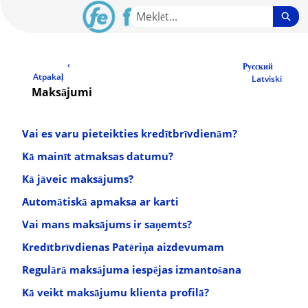
Skip
Sea
to
Main
LV Community - Home
Content
‹
Русский
Atpakaļ
Latviski
Maksājumi
Vai es varu pieteikties kredītbrīvdienām?
Kā mainīt atmaksas datumu?
Kā jāveic maksājums?
Automātiskā apmaksa ar karti
Vai mans maksājums ir saņemts?
Kredītbrīvdienas Patēriņa aizdevumam
Regulārā maksājuma iespējas izmantošana
Kā veikt maksājumu klienta profilā?