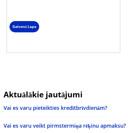
Sazinies ar mūsu klientu servisu
Darba dienās 09:00 - 19:00
Spied uz čata ikonas lapas labajā stūrī un izvēlies saziņas veidu.
Galvenā Lapa
Aktuālākie jautājumi
Vai es varu pieteikties kredītbrīvdienām?
Vai es varu veikt pirmstermiņa rēķinu apmaksu?