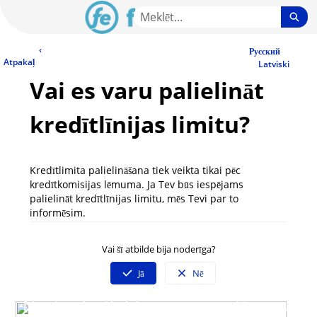
Skip
Sea
to
Main
LV Community - Home
‹
Content
Русский
Atpakaļ
Latviski
Vai es varu palielināt
kredītlīnijas limitu?
Kredītlimita palielināšana tiek veikta tikai pēc
kredītkomisijas lēmuma. Ja Tev būs iespējams
palielināt kredītlīnijas limitu, mēs Tevi par to
informēsim.
Vai šī atbilde bija noderīga?
Jā
Nē
Neatradi atbildi uz savu jautājumu?