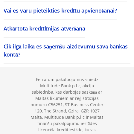
Vai es varu pieteikties kredītu apvienošanai?
Atkārtota kredītlīnijas atvēršana
Cik ilgā laikā es saņemšu aizdevumu savā bankas
kontā?
Ferratum pakalpojumus sniedz
Multitude Bank p.l.c, akciju
sabiedrība, kas darbojas saskaņā ar
Maltas likumiem ar reģistrācijas
numuru C56251, ST Business Center
120, The Strand, Gzira, GZR 1027
Malta. Multitude Bank p.l.c ir Maltas
finanšu pakalpojumu iestādes
licencēta kredītiestāde, kuras