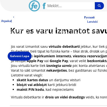
Skip
Sea
to
Main
LV Community - Home
‹
Content
Русский
Atpakaļ
Latviski
Kur es varu izmantot savu
Neatradi atbildi uz savu jautājumu?
Sazinies ar mūsu klientu servisu
Darba dienās 09:00 - 19:00
Spied uz čata ikonas lapas labajā stūrī un izvēlies saziņas veidu.
Jūs varat izmantot savu
virtuālo debetkarti
jebkur, kur tiek
Tā darbojas tieši tāpat kā fiziska karte – tikai ātrāk, drošāk un p
Izmantojiet to
iepirkumiem internetā
,
viesnīcu rezervācijā
Galvenā Lapa
Ja lietojat
Apple Pay
vai
Google Pay
, varat veikt
bezkontakt
Jūsu virtuālā karte tiek
izsniegta uzreiz
pēc konta atvēršanas u
Varat to sākt izmantot
nekavējoties
, bez gaidīšanas uz fizisko
Lietotnē varat viegli:
skatīt kartes datus
un darījumu vēsturi
bloķēt vai atbloķēt
karti jebkurā brīdī
mainīt PIN kodu
, kad nepieciešams
Virtuālā debetkarte ir
drošs un videi draudzīgs
veids, kā norē