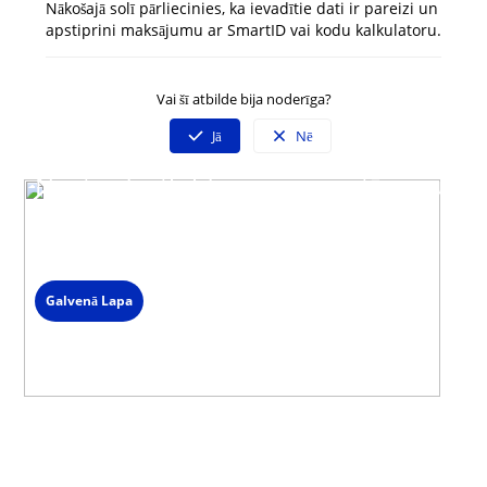
Nākošajā solī pārliecinies, ka ievadītie dati ir pareizi un
apstiprini maksājumu ar SmartID vai kodu kalkulatoru.
Vai šī atbilde bija noderīga?
Jā
Nē
Neatradi atbildi uz savu jautājumu?
Sazinies ar mūsu klientu servisu
Darba dienās 09:00 - 19:00
Spied uz čata ikonas lapas labajā stūrī un izvēlies saziņas veidu.
Galvenā Lapa