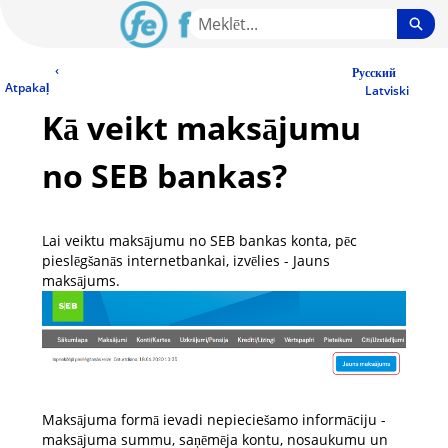
Skip
Sea
to
Main
LV Community - Home
‹
Content
Русский
Atpakaļ
Latviski
Kā veikt maksājumu
no SEB bankas?
Lai veiktu maksājumu no SEB bankas konta, pēc
pieslēgšanās internetbankai, izvēlies - Jauns
maksājums.
Maksājuma formā ievadi nepieciešamo informāciju -
maksājuma summu, saņēmēja kontu, nosaukumu un