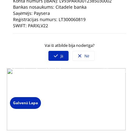
Konta numurs (IBAN): LV93PARX0012385030002
Bankas nosaukums: Citadele banka
Saņēmējs: Paysera
Reģistrācijas numurs: LT300060819
SWIFT: PARXLV22
Vai šī atbilde bija noderīga?
Jā
Nē
Neatradi atbildi uz savu jautājumu?
Sazinies ar mūsu klientu servisu
Darba dienās 09:00 - 19:00
Spied uz čata ikonas lapas labajā stūrī un izvēlies saziņas veidu.
Galvenā Lapa