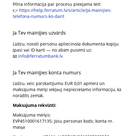
Pilna informācija par procesu pieejama šeit:
👉
https://help.ferratum.lv/s/article/Ja-mainijies-
telefona-numurs-ko-darit
Ja Tev mainījies uzvārds
Lūdzu, nosūti personu apliecinoša dokumenta kopiju
(pasi vai ID karti — no abām pusēm) uz:
📧
info@ferratumbank.lv
Ja Tev mainījies konta numurs
Lūdzu, veic pārskaitījumu EUR 0,01 apmērā un
maksājuma mērķī iekļauj nepieciešamo informāciju, kā
norādīts zemāk.
Maksājuma rekvizīti:
Maksājuma mērķis:
EVP4510001617135; Jūsu personas kods; konta nr.
maiņa