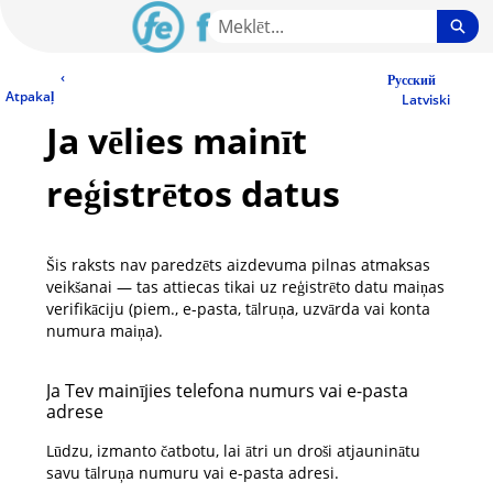
Skip
Sea
to
Main
LV Community - Home
‹
Content
Русский
Atpakaļ
Latviski
Ja vēlies mainīt
reģistrētos datus
Šis raksts nav paredzēts aizdevuma pilnas atmaksas
veikšanai — tas attiecas tikai uz reģistrēto datu maiņas
verifikāciju (piem., e-pasta, tālruņa, uzvārda vai konta
numura maiņa).
Ja Tev mainījies telefona numurs vai e-pasta
adrese
Lūdzu, izmanto čatbotu, lai ātri un droši atjauninātu
savu tālruņa numuru vai e-pasta adresi.