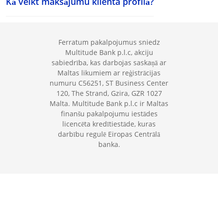
Kā veikt maksājumu klienta profilā?
Ferratum pakalpojumus sniedz
Multitude Bank p.l.c, akciju
sabiedrība, kas darbojas saskaņā ar
Maltas likumiem ar reģistrācijas
numuru C56251, ST Business Center
120, The Strand, Gzira, GZR 1027
Malta. Multitude Bank p.l.c ir Maltas
finanšu pakalpojumu iestādes
licencēta kredītiestāde, kuras
darbību regulē Eiropas Centrālā
banka.