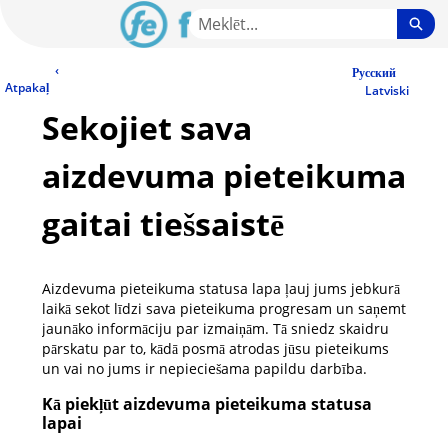
Skip
Sea
to
Main
LV Community - Home
‹
Content
Русский
Atpakaļ
Latviski
Sekojiet sava
aizdevuma pieteikuma
gaitai tiešsaistē
Aizdevuma pieteikuma statusa lapa ļauj jums jebkurā
laikā sekot līdzi sava pieteikuma progresam un saņemt
jaunāko informāciju par izmaiņām. Tā sniedz skaidru
pārskatu par to, kādā posmā atrodas jūsu pieteikums
un vai no jums ir nepieciešama papildu darbība.
Kā piekļūt aizdevuma pieteikuma statusa
lapai