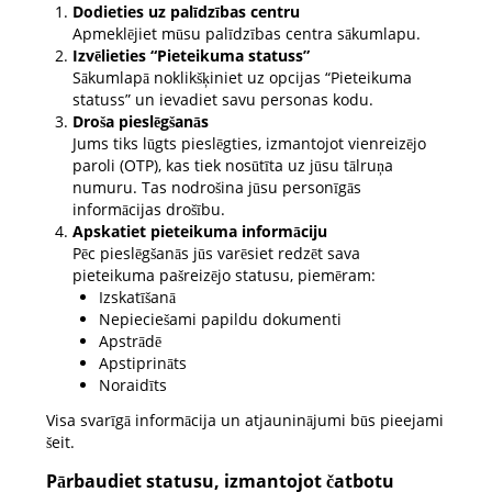
Dodieties uz palīdzības centru
Apmeklējiet mūsu palīdzības centra sākumlapu.
Izvēlieties “Pieteikuma statuss”
Sākumlapā noklikšķiniet uz opcijas “Pieteikuma
statuss” un ievadiet savu personas kodu.
Droša pieslēgšanās
Jums tiks lūgts pieslēgties, izmantojot vienreizējo
paroli (OTP), kas tiek nosūtīta uz jūsu tālruņa
numuru. Tas nodrošina jūsu personīgās
informācijas drošību.
Apskatiet pieteikuma informāciju
Pēc pieslēgšanās jūs varēsiet redzēt sava
pieteikuma pašreizējo statusu, piemēram:
Izskatīšanā
Nepieciešami papildu dokumenti
Apstrādē
Apstiprināts
Noraidīts
Visa svarīgā informācija un atjauninājumi būs pieejami
šeit.
Pārbaudiet statusu, izmantojot čatbotu