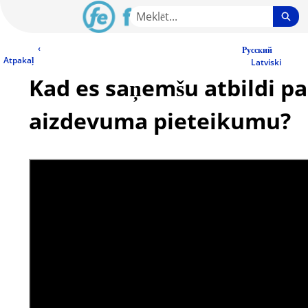
Skip
Sea
to
Main
LV Community - Home
‹
Content
Русский
Atpakaļ
Latviski
Kad es saņemšu atbildi pa
aizdevuma pieteikumu?