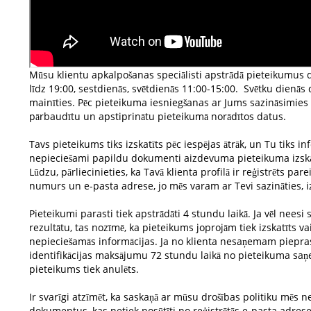
Mūsu klientu apkalpošanas speciālisti apstrādā pieteikumus 
līdz 19:00, sestdienās, svētdienās 11:00-15:00. Svētku dienās 
mainīties. Pēc pieteikuma iesniegšanas ar Jums sazināsimies t
pārbaudītu un apstiprinātu pieteikumā norādītos datus.
Tavs pieteikums tiks izskatīts pēc iespējas ātrāk, un Tu tiks 
nepieciešami papildu dokumenti aizdevuma pieteikuma izska
Lūdzu, pārliecinieties, ka Tavā klienta profilā ir reģistrēts par
numurs un e-pasta adrese, jo mēs varam ar Tevi sazināties, 
Pieteikumi parasti tiek apstrādāti 4 stundu laikā. Ja vēl nees
rezultātu, tas nozīmē, ka pieteikums joprojām tiek izskatīts v
nepieciešamās informācijas. Ja no klienta nesaņemam piepras
identifikācijas maksājumu 72 stundu laikā no pieteikuma saņ
pieteikums tiek anulēts.
Ir svarīgi atzīmēt, ka saskaņā ar mūsu drošības politiku mēs
dokumentus, kas netiek nosūtīti no reģistrētās e-pasta adrese