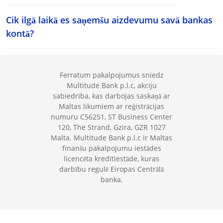
Cik ilgā laikā es saņemšu aizdevumu savā bankas
kontā?
Ferratum pakalpojumus sniedz
Multitude Bank p.l.c, akciju
sabiedrība, kas darbojas saskaņā ar
Maltas likumiem ar reģistrācijas
numuru C56251, ST Business Center
120, The Strand, Gzira, GZR 1027
Malta. Multitude Bank p.l.c ir Maltas
finanšu pakalpojumu iestādes
licencēta kredītiestāde, kuras
darbību regulē Eiropas Centrālā
banka.