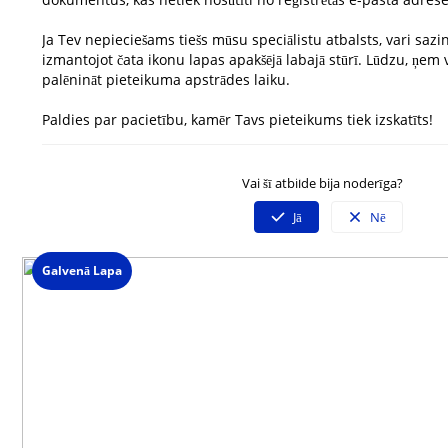
Ja Tev nepieciešams tiešs mūsu speciālistu atbalsts, vari saz
izmantojot čata ikonu lapas apakšējā labajā stūrī. Lūdzu, ņem v
palēnināt pieteikuma apstrādes laiku.
Paldies par pacietību, kamēr Tavs pieteikums tiek izskatīts!
Neatradi atbildi uz savu jautājumu?
Vai šī atbilde bija noderīga?
Sazinies ar mūsu klientu servisu
Darba dienās 09:00 - 19:00
Jā
Nē
Spied uz čata ikonas lapas labajā stūrī un izvēlies saziņas veidu.
Galvenā Lapa