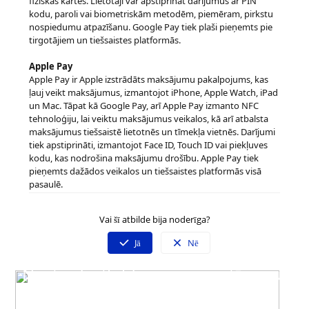
fiziskās kartes. Lietotāji var apstiprināt darījumus ar PIN
kodu, paroli vai biometriskām metodēm, piemēram, pirkstu
nospiedumu atpazīšanu. Google Pay tiek plaši pieņemts pie
tirgotājiem un tiešsaistes platformās.
Apple Pay
Apple Pay ir Apple izstrādāts maksājumu pakalpojums, kas
ļauj veikt maksājumus, izmantojot iPhone, Apple Watch, iPad
un Mac. Tāpat kā Google Pay, arī Apple Pay izmanto NFC
tehnoloģiju, lai veiktu maksājumus veikalos, kā arī atbalsta
maksājumus tiešsaistē lietotnēs un tīmekļa vietnēs. Darījumi
tiek apstiprināti, izmantojot Face ID, Touch ID vai piekļuves
kodu, kas nodrošina maksājumu drošību. Apple Pay tiek
pieņemts dažādos veikalos un tiešsaistes platformās visā
pasaulē.
Vai šī atbilde bija noderīga?
Jā
Nē
Neatradi atbildi uz savu jautājumu?
Sazinies ar mūsu klientu servisu
Darba dienās 09:00 - 19:00