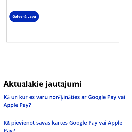
Spied uz čata ikonas lapas labajā stūrī un izvēlies saziņas veidu.
Galvenā Lapa
Aktuālākie jautājumi
Kā un kur es varu norēķināties ar Google Pay vai
Apple Pay?
Kā pievienot savas kartes Google Pay vai Apple
Pay?