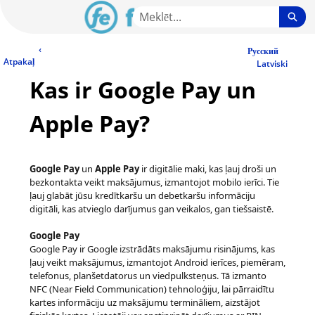
Skip
Sea
to
Main
LV Community - Home
‹
Content
Русский
Atpakaļ
Latviski
Kas ir Google Pay un
Apple Pay?
Google Pay
un
Apple Pay
ir digitālie maki, kas ļauj droši un
bezkontakta veikt maksājumus, izmantojot mobilo ierīci. Tie
ļauj glabāt jūsu kredītkaršu un debetkaršu informāciju
digitāli, kas atvieglo darījumus gan veikalos, gan tiešsaistē.
Google Pay
Google Pay ir Google izstrādāts maksājumu risinājums, kas
ļauj veikt maksājumus, izmantojot Android ierīces, piemēram,
telefonus, planšetdatorus un viedpulksteņus. Tā izmanto
NFC (Near Field Communication) tehnoloģiju, lai pārraidītu
kartes informāciju uz maksājumu termināliem, aizstājot