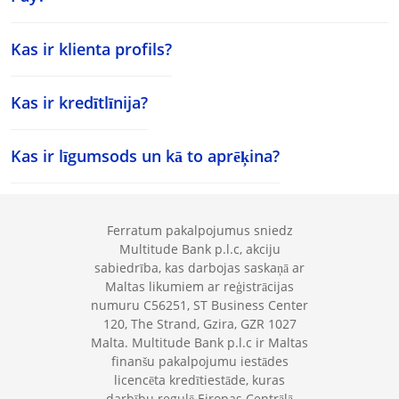
Kas ir klienta profils?
Kas ir kredītlīnija?
Kas ir līgumsods un kā to aprēķina?
Ferratum pakalpojumus sniedz
Multitude Bank p.l.c, akciju
sabiedrība, kas darbojas saskaņā ar
Maltas likumiem ar reģistrācijas
numuru C56251, ST Business Center
120, The Strand, Gzira, GZR 1027
Malta. Multitude Bank p.l.c ir Maltas
finanšu pakalpojumu iestādes
licencēta kredītiestāde, kuras
darbību regulē Eiropas Centrālā