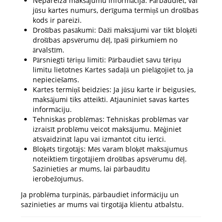
Nepareiza maksājumu informācija: Pārbaudiet, vai
jūsu kartes numurs, derīguma termiņš un drošības
kods ir pareizi.
Drošības pasākumi: Daži maksājumi var tikt bloķēti
drošības apsvērumu dēļ, īpaši pirkumiem no
ārvalstīm.
Pārsniegti tēriņu limiti: Pārbaudiet savu tēriņu
limitu lietotnes Kartes sadaļā un pielāgojiet to, ja
nepieciešams.
Kartes termiņš beidzies: Ja jūsu karte ir beigusies,
maksājumi tiks atteikti. Atjauniniet savas kartes
informāciju.
Tehniskas problēmas: Tehniskas problēmas var
izraisīt problēmu veicot maksājumu. Mēģiniet
atsvaidzināt lapu vai izmantot citu ierīci.
Bloķēts tirgotājs: Mēs varam bloķēt maksājumus
noteiktiem tirgotājiem drošības apsvērumu dēļ.
Sazinieties ar mums, lai pārbaudītu
ierobežojumus.
Ja problēma turpinās, pārbaudiet informāciju un
sazinieties ar mums vai tirgotāja klientu atbalstu.