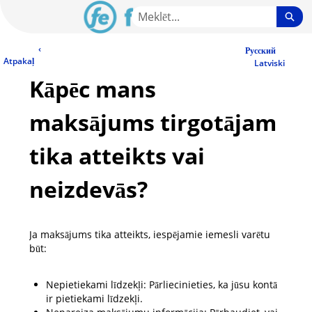
Skip
Sea
to
Main
LV Community - Home
‹
Content
Русский
Atpakaļ
Latviski
Kāpēc mans
maksājums tirgotājam
tika atteikts vai
neizdevās?
Ja maksājums tika atteikts, iespējamie iemesli varētu
būt:
Nepietiekami līdzekļi: Pārliecinieties, ka jūsu kontā
ir pietiekami līdzekļi.