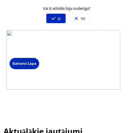
Vai šī atbilde bija noderīga?
Jā
Nē
Neatradi atbildi uz savu jautājumu?
Sazinies ar mūsu klientu servisu
Darba dienās 09:00 - 19:00
Spied uz čata ikonas lapas labajā stūrī un izvēlies saziņas veidu.
Galvenā Lapa
Aktuālākie jautājumi