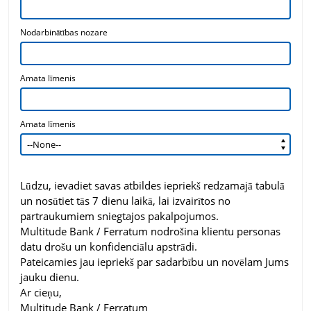
Nodarbinātības nozare
Amata līmenis
Amata līmenis
Amata līmenis
Lūdzu, ievadiet savas atbildes iepriekš redzamajā tabulā
un nosūtiet tās 7 dienu laikā, lai izvairītos no
pārtraukumiem sniegtajos pakalpojumos.
Multitude Bank / Ferratum nodrošina klientu personas
datu drošu un konfidenciālu apstrādi.
Pateicamies jau iepriekš par sadarbību un novēlam Jums
jauku dienu.
Ar cieņu,
Multitude Bank / Ferratum