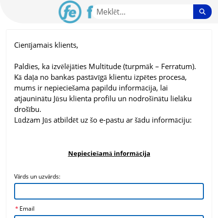
Skip
Sea
to
Main
LV Community - Home
Content
Cienījamais klients,
Paldies, ka izvēlējāties Multitude (turpmāk – Ferratum).
Kā daļa no bankas pastāvīgā klientu izpētes procesa,
mums ir nepieciešama papildu informācija, lai
atjauninātu Jūsu klienta profilu un nodrošinātu lielāku
drošību.
Lūdzam Jūs atbildēt uz šo e-pastu ar šādu informāciju:
Nepieciešamā informācija
Vārds un uzvārds:
*
Email